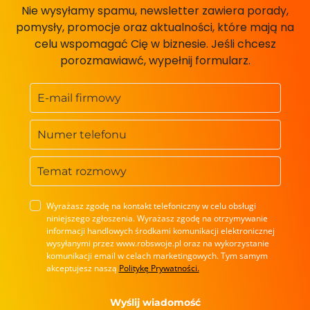
Nie wysyłamy spamu, newsletter zawiera porady,
pomysły, promocje oraz aktualności, które mają na
celu wspomagać Cię w biznesie. Jeśli chcesz
porozmawiawć, wypełnij formularz.
Wyrażasz zgodę na kontakt telefoniczny w celu obsługi
niniejszego zgłoszenia. Wyrażasz zgodę na otrzymywanie
informacji handlowych środkami komunikacji elektronicznej
wysyłanymi przez www.robswoje.pl oraz na wykorzystanie
komunikacji email w celach marketingowych. Tym samym
akceptujesz naszą
Politykę Prywatności.
Wyślij wiadomość