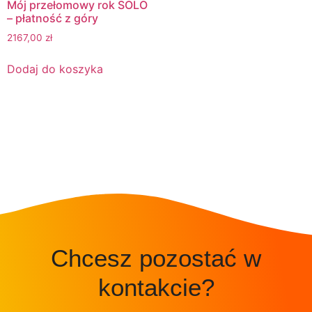
Mój przełomowy rok SOLO
– płatność z góry
2167,00
zł
Dodaj do koszyka
Chcesz pozostać w
kontakcie?